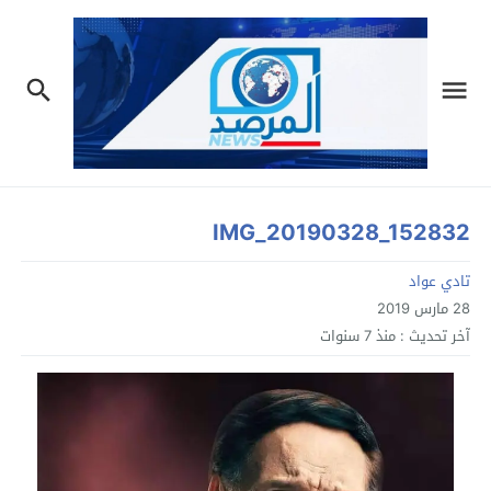
IMG_20190328_152832
تادي عواد
28 مارس 2019
آخر تحديث :
منذ 7 سنوات