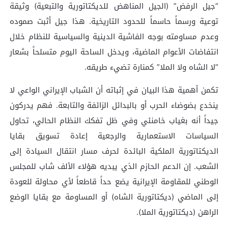
“جيل الرفض” (الجيل المناهض للديكتاتورية والتبعية) وثيقة
توعية ورسماً حاسماً للحدود التاريخية. هذا جيل أثبت صموده
وعدم مساومته بوجه الفاشية الدينية والسياسية للنظام خلال
انتفاضات الأعوام الماضية، ويدخل الساحة اليوم متسلحاً بشعار
“لا الشاه ولا الملا” كمنارة تضيء طريقه.
تكمن أهمية هذا البيان في إثباته أن الشباب الإيراني الواعي لا
ينخدع بضوضاء الحرب أو بالبدائل الزائفة والتابعة. فهم يدركون
جيداً أنه بغياب خامنئي وفي ظل تفكك النظام الحالي، تحاول
السياسات الاستعمارية والرجعية إعادة تسويق بقايا
الديكتاتورية الملكية البائدة لحرف مسار انتقال السيادة إلى
الشعب. إن الدعم الحازم الذي يبديه هؤلاء الألف شاب للمجلس
الوطني للمقاومة الإيرانية يضع حداً قاطعاً لأي محاولة للعودة
إلى الماضي (ديكتاتورية الشاه) أو المساومة مع بقايا الوضع
الراهن (ديكتاتورية الملا).