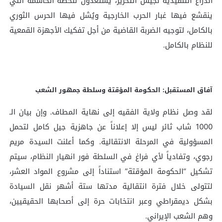
الذراع التنفيذية لجيش التحرير، يستعدون للحظة الحاسمة التي
ينقشع فيها غبار الحرب الخارجية ويُشل فيها الحرس الثوري
بالكامل، لتوجيه الضربة القاضية من أجل تفكيك الأجهزة القمعية
للنظام بالكامل.
آفاق المستقبل: الحكومة المؤقتة وسلطة جمهور الشعب
لقد وصل نظام ولاية الفقيه إلى نهاية المطاف. وإن بيان الـ
1000 شاب ثائر ليس إلا إعلاناً عن جاهزية جيل كامل لتحمل
المسؤولية في المرحلة الانتقالية. وكما أعلنت السيدة مريم
رجوي، وتفادياً لأي فراغ في السلطة فور انهيار النظام، سيتم
تشكيل “الحكومة المؤقتة” استناداً إلى مشروع المواد العشر،
لتتولى خلال فترة انتقالية مدتها ستة أشهر نقل السيادة
بشكل ديمقراطي وعبر انتخابات حرة إلى أصحابها الحقيقيين،
وهم الشعب الإيراني.