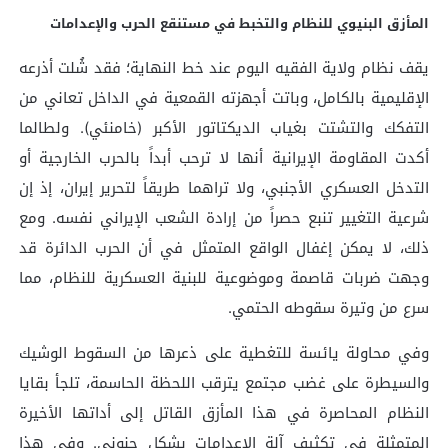
المأزق البنيوي للنظام والتخبط في مستنقع الحرب والإعدامات
يقف نظام ولاية الفقيه اليوم عند خط النهاية؛ فقد شُلت أذرعه
الإقليمية بالكامل، وباتت أجهزته القمعية في الداخل تعاني من
التفكك والتشتت بغياب الديكتاتور الأكبر (خامنئي). ولطالما
أكدت المقاومة الإيرانية أنها لا ترحب أبداً بالحرب الخارجية أو
التدخل العسكري الأجنبي، ولا تراهما طريقاً لتحرير إيران، إذ إن
شرعية التغيير تنبع حصراً من إرادة الشعب الإيراني نفسه. ومع
ذلك، لا يمكن إغفال الواقع المتمثل في أن الحرب الدائرة قد
وجهت ضربات قاصمة وموضوعية للبنية العسكرية للنظام، مما
سرع من وتيرة سقوطه الحتمي.
وفي محاولة يائسة للتغطية على ذعرها من السقوط الوشيك
والسيطرة على غضب مجتمع يترقب اللحظة الحاسمة، تلجأ بقايا
النظام المحاصرة في هذا المأزق القاتل إلى أداتها الأخيرة
المتمثلة في تكثيف آلة الإعدامات بشكل جنوني. وفي هذا