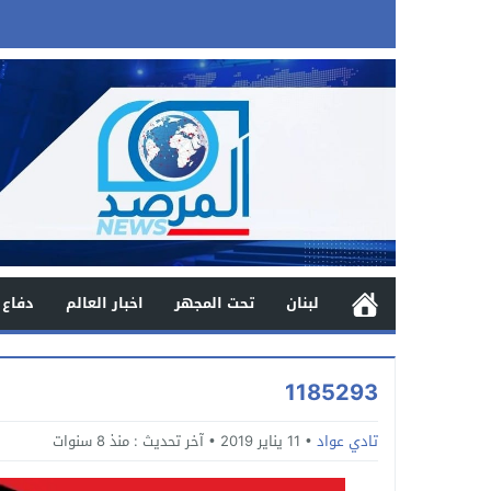
لبنان
تحت المجهر
اخبار العالم
دفاع 
1185293
تادي عواد
11 يناير 2019
آخر تحديث :
منذ 8 سنوات