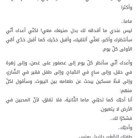
وأكثر!
ماما..
ليس عندي ما أقدمّه لك بدل صنيعك معي! لكنّي أعدك أنّي
سأنتظرك وأكبر، لعلّي ألتقيك، وأقبل خدّيك كما أقبل خدّي أمّي
الأولى كلّ يوم.
وأعدك أنّي سأنظر كلّ يوم إلى عصفور على غصن، وإلى زهرة
في حقل، وإلى ساعٍ في الصّباح، وإلى طفل فقير في الشّارع،
وإلى قطّ مسكين يبحث عن طعامه بين البيوت، وسأقول لكلّ
منهم:
أنا أحبّك كما تحبّني ماما الثّانية، فلا تقلق، لأنّ المحبين في
الأرض لا يتعبون.
فشكرًا لك..
وأحبّك..
طفلك الصّغير دانييل يونس.