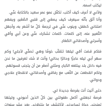
ليكتب اسمه.
ولأني لا أعرف كيف أكتب، تكفّل عمو عمر سعيد بالكتابة عنّي.
وأنا أثق بأنّه سيعرف كيف يصغي إلى قلبي الصٌغير، ويفهم
امتناني كطفل، وينوب عنّي في ترجمة كلّ ما أشعر به، وأجهل
التّعبير عنه، إلى كلمات. كلمات تشكرك عنّي وعن أبي وأمّي
وأسرتي وأصدقائي الصّغار.
فلكم قضت أمّي ليلها تتقلّب خوفًا وهي تصلّي لأجلي! وكم
سهر أبي ليله عاجزًا وحائرًا بحالي! وأنت لا شك تعرفين ما نحن
فيه داخل بلد يبتلعه الكبار، ومثلي أصغر من أن يتجنب قسوتهم.
ولكم انقطعت عن اللّعب مع رفاقي وأصدقائي، لانقطاع علاجي
ودوائي.
حتى أتيت أنت بفرصة جديدة لي.
فرصة تجعلني أكمل طفولتي بين كلّ الذين أحبوني، وليتها
تمنحني حياة تساعدني لأكتشف ما ينتظرني بعد عشر سنوات