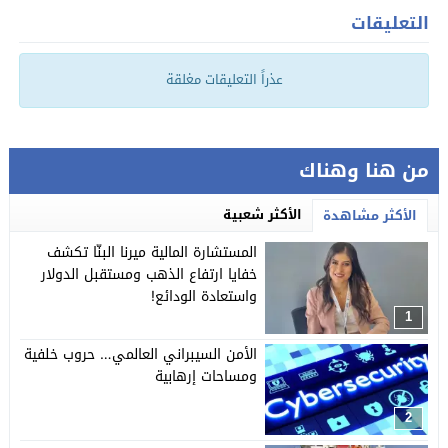
التعليقات
عذراً التعليقات مغلقة
من هنا وهناك
الأكثر شعبية
الأكثر مشاهدة
المستشارة المالية ميرنا البنّا تكشف
خفايا ارتفاع الذهب ومستقبل الدولار
واستعادة الودائع!
1
الأمن السيبراني العالمي… حروب خلفية
ومساحات إرهابية
2