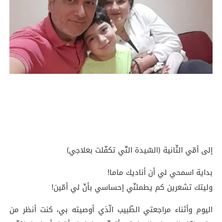
إلى أمّي الثّانية (السّيدة التّي تكفّلت بعلاجي)
بداية اسمحي لي أن أناديك ماما!
وليتك تشعرين كم يطمئنّي إحساسي بأنّ لي أمّين!
اليوم وأثناء مراجعتي الطّبيب الّذي أوصيته بي، كنت أنظر من