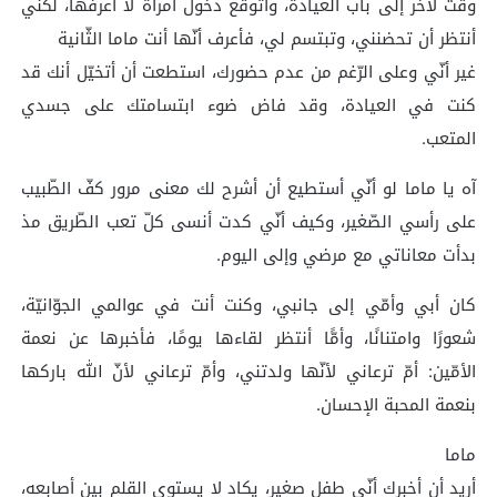
وقت لآخر إلى باب العيادة، وأتوقّع دخول امرأة لا أعرفها، لكنّي
أنتظر أن تحضنني، وتبتسم لي، فأعرف أنّها أنت ماما الثّانية
غير أنّي وعلى الرّغم من عدم حضورك، استطعت أن أتخيّل أنك قد
كنت في العيادة، وقد فاض ضوء ابتسامتك على جسدي
المتعب.
آه يا ماما لو أنّي أستطيع أن أشرح لك معنى مرور كفّ الطّبيب
على رأسي الصّغير، وكيف أنّي كدت أنسى كلّ تعب الطّريق مذ
بدأت معاناتي مع مرضي وإلى اليوم.
كان أبي وأمّي إلى جانبي، وكنت أنت في عوالمي الجوّانيّة،
شعورًا وامتنانًا، وأمًّا أنتظر لقاءها يومًا، فأخبرها عن نعمة
الأمّين: أمّ ترعاني لأنّها ولدتني، وأمّ ترعاني لأنّ الله باركها
بنعمة المحبة الإحسان.
ماما
أريد أن أخبرك أنّي طفل صغير، يكاد لا يستوي القلم بين أصابعه،