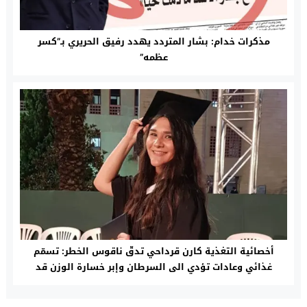
مذكرات خدام: بشار المتردد يهدد رفيق الحريري بـ”كسر
عظمه”
أخصائية التغذية كارن قرداحي تدقّ ناقوس الخطر: تسمّم
غذائي وعادات تؤدي الى السرطان وإبر خسارة الوزن قد
تدمّرك!