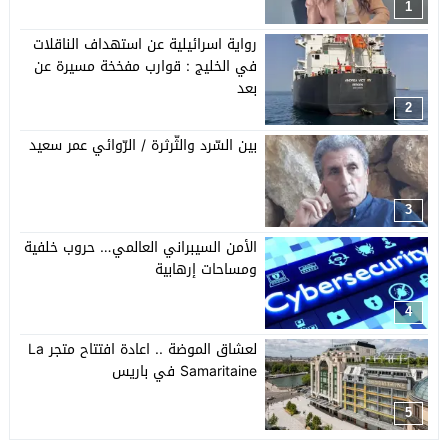
1
رواية اسرائيلية عن استهداف الناقلات
في الخليج : قوارب مفخخة مسيرة عن
بعد
2
بين السّرد والثّرثرة / الرّوائي عمر سعيد
3
الأمن السيبراني العالمي… حروب خلفية
ومساحات إرهابية
4
لعشاق الموضة .. اعادة افتتاح متجر La
Samaritaine في باريس
5