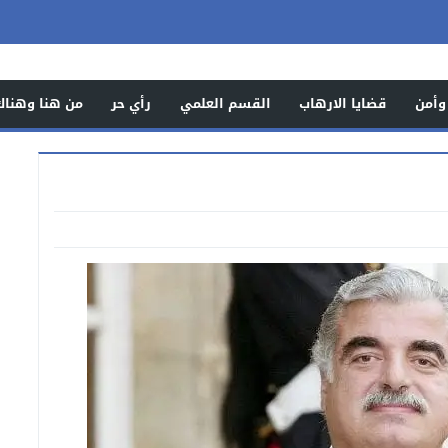
وأمن
قضايا الارهاب
القسم العلمي
رأي حر
من هنا وهناك