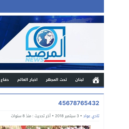
لبنان
تحت المجهر
اخبار العالم
دفاع 
45678765432
تادي عواد
3 سبتمبر 2018
آخر تحديث :
منذ 8 سنوات