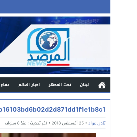
لبنان
تحت المجهر
اخبار العالم
دفاع 
b16103bd6b02d2d871dd1f1e1b8c1
تادي عواد
25 أغسطس 2018
آخر تحديث :
منذ 8 سنوات