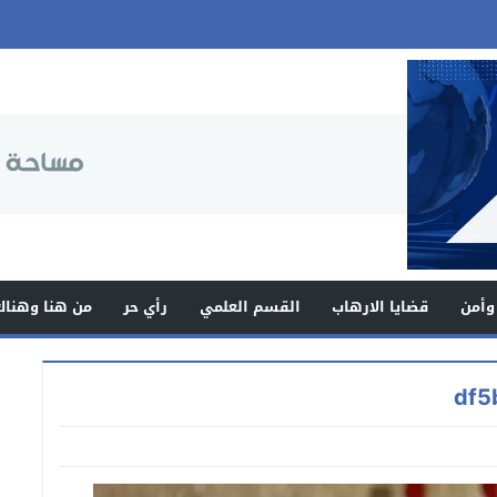
وأمن
قضايا الارهاب
القسم العلمي
رأي حر
من هنا وهناك
df5