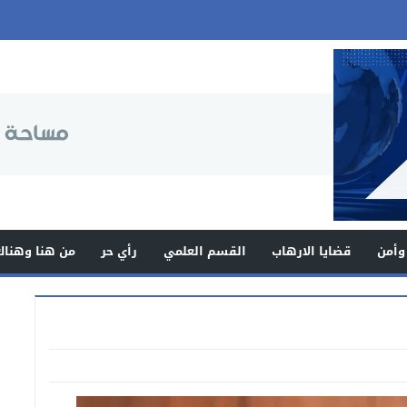
وأمن
قضايا الارهاب
القسم العلمي
رأي حر
من هنا وهناك