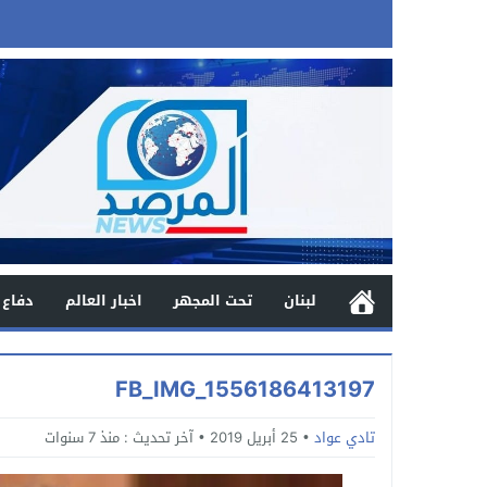
لبنان
تحت المجهر
اخبار العالم
دفاع 
FB_IMG_1556186413197
تادي عواد
25 أبريل 2019
آخر تحديث :
منذ 7 سنوات