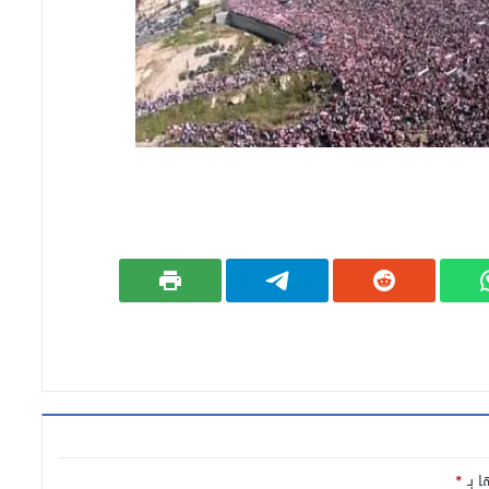
ا بـ
*