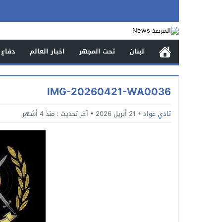
لبنان
تحت المجهر
اخبار العالم
دفاع 
IMG-20260421-WA0036
تادي عواد
21 أبريل 2026
آخر تحديث :
منذ 4 أشهر