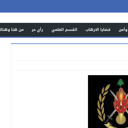
وأمن
قضايا الارهاب
القسم العلمي
رأي حر
من هنا وهناك