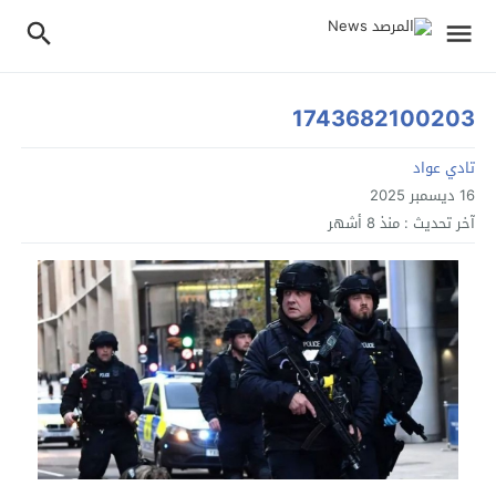
1743682100203
تادي عواد
16 ديسمبر 2025
آخر تحديث :
منذ 8 أشهر