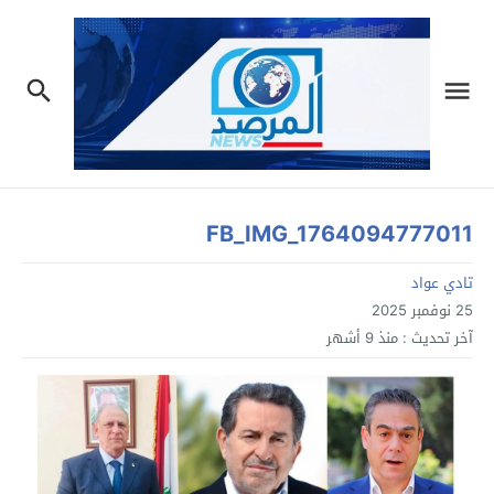
FB_IMG_1764094777011
تادي عواد
25 نوفمبر 2025
آخر تحديث :
منذ 9 أشهر