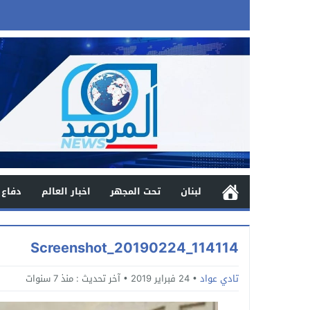
لبنان
تحت المجهر
اخبار العالم
دفاع 
Screenshot_20190224_114114
تادي عواد
24 فبراير 2019
آخر تحديث :
منذ 7 سنوات