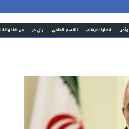
وأمن
قضايا الارهاب
القسم العلمي
رأي حر
من هنا وهناك