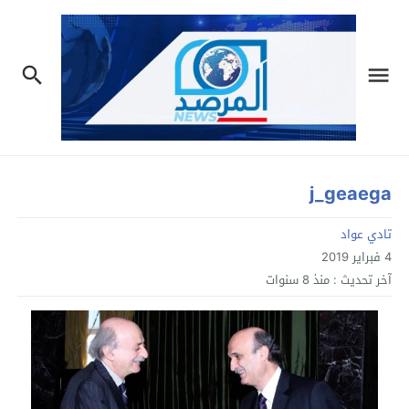
j_geaega
تادي عواد
4 فبراير 2019
آخر تحديث :
منذ 8 سنوات