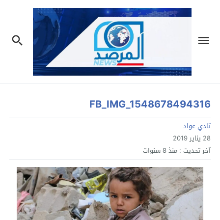
FB_IMG_1548678494316
تادي عواد
28 يناير 2019
آخر تحديث :
منذ 8 سنوات