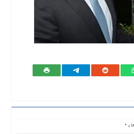
ا بـ
*