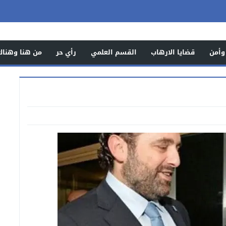
وأمن
قضايا الارهاب
القسم العلمي
رأي حر
من هنا وهناك