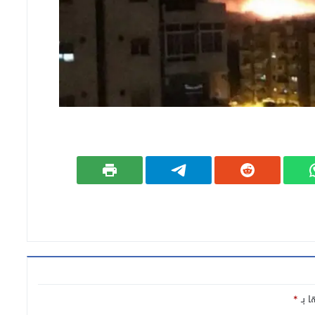
ا بـ
*