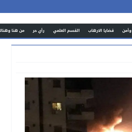
وأمن
قضايا الارهاب
القسم العلمي
رأي حر
من هنا وهناك