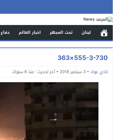
لبنان
تحت المجهر
اخبار العالم
دفاع 
555-3-730×363
تادي عواد
3 سبتمبر 2018
آخر تحديث :
منذ 8 سنوات