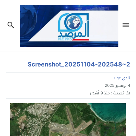
Screenshot_20251104-202548~2
تادي عواد
4 نوفمبر 2025
آخر تحديث :
منذ 9 أشهر