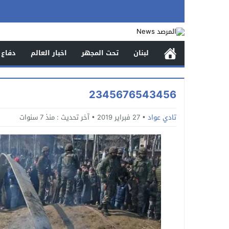
لبنان
تحت المجهر
اخبار العالم
دفاع 
2345676543456
تادي عواد
27 فبراير 2019
آخر تحديث :
منذ 7 سنوات