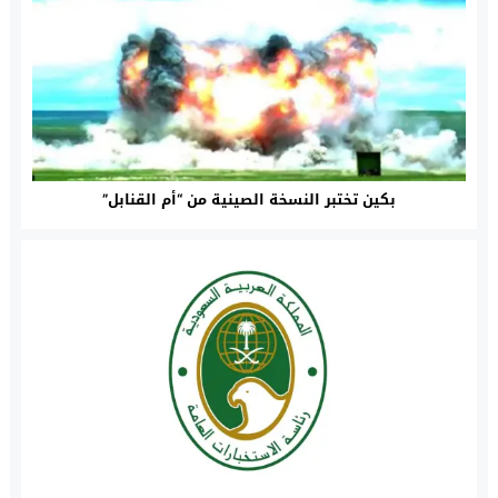
بكين تختبر النسخة الصينية من “أم القنابل”