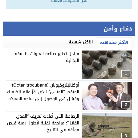
عذراً التعليقات مغلقة
دفاع وأمن
الأكثر شعبية
الأكثر مشاهدة
مراحل تطور صناعة العبوات الناسفة
البدائية
1
أوكتانيتروكيوبان (Octanitrocubane):
المتفجر “المثالي” الذي هزّ عالم الكيمياء
وفشل في الوصول إلى ساحة المعركة
2
الرصاصة التي أعادت تعريف “المدى
القاتل”: مراجعة تقنية لأطول رمية قنص
موثّقة في التاريخ
3