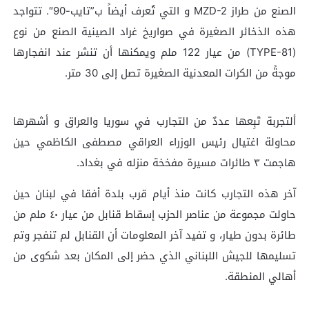
الصنع من طراز MZD-2 و التي تُعرف أيضاً ب”تايب-90″. تتواجد
هذه الذخائر الصغيرة في صواريخ غراد الصينية الصنع من نوع
(TYPE-81) من عيار 122 ملم ويمكنها أن تنشر عند انفجارها
موجةً من الكرات المعدنية الصغيرة تصل إلى 30 متر.
ألتجربة تَبِعها عددٌ من التجارب في سوريا والعراق و أشهرها
محاولة اغتيال رئيس الوزراء العراقي مصطفى الكاظمي حين
هاجمت ٣ طائرات مسيرة مفخخة منزله في بغداد.
آخر هذه التجارب كانت منذ أيام قرب بلدة أفقا في لبنان حين
حاولت مجموعة من عناصر الحزب إسقاط قنابل من عيار ٤٠ ملم من
طائرة بدون طيار، و تفيد آخر المعلومات أن القنابل لم تنفجر وتم
تسليمها للجيش اللبناني الذي حضر إلى المكان بعد شكوى من
أهالي المنطقة.