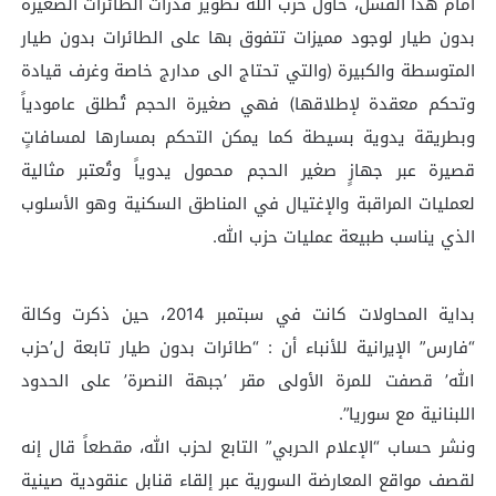
أمام هذا الفشل، حاول حزب الله تطوير قدرات الطائرات الصغيرة
بدون طيار لوجود مميزات تتفوق بها على الطائرات بدون طيار
المتوسطة والكبيرة (والتي تحتاج الى مدارج خاصة وغرف قيادة
وتحكم معقدة لإطلاقها) فهي صغيرة الحجم تُطلق عامودياً
وبطريقة يدوية بسيطة كما يمكن التحكم بمسارها لمسافاتٍ
قصيرة عبر جهازٍ صغير الحجم محمول يدوياً وتُعتبر مثالية
لعمليات المراقبة والإغتيال في المناطق السكنية وهو الأسلوب
الذي يناسب طبيعة عمليات حزب الله.
بداية المحاولات كانت في سبتمبر 2014، حين ذكرت وكالة
“فارس” الإيرانية للأنباء أن : “طائرات بدون طيار تابعة ل’حزب
الله’ قصفت للمرة الأولى مقر ’جبهة النصرة’ على الحدود
اللبنانية مع سوريا”.
ونشر حساب “الإعلام الحربي” التابع لحزب الله، مقطعاً قال إنه
لقصف مواقع المعارضة السورية عبر إلقاء قنابل عنقودية صينية