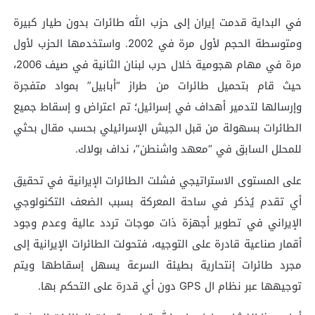
في البداية قدمت إيران إلى حزب الله طائرات بدون طيار كبيرة
ومتوسطة الحجم لأول مرة في 2002. واستخدمها الحزب لأول
مرة في مهام هجومية خلال حرب لبنان الثانية في صيف 2006،
حيث قام بتحميل طائرات من طراز “أبابيل” بمواد متفجرة
وإرسالها لتدمير أهداف في إسرائيل؛ تم اعتراض و إسقاط جميع
الطائرات بسهولة من قبل الجيش الإسرائيلي بحسب مقال بحثي
للمحلل السابق في “معهد واشنطن”، نداف بولاك.
على المستوى الاستراتيجي فشلت الطائرات الإيرانية في تحقيق
أي تقدم يُذكر في ساحة المعركة بسبب الضعف التكنولوجي
الإيراني في تطوير أجهزة ذات موجات تردد عالية وعدم وجود
أقمار صناعية قادرة على التوجيه، فتحولت الطائرات الإيرانية إلى
مجرد طائرات إنتحارية بطيئة السرعة يسهل إسقاطها ويتم
توجيهها عبر نظام ال GPS دون أي قدرة على التحكم بها.